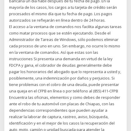
bancaria un día hábil después de tu fecha de pago. En la
mayoría de los casos, los cargos a tu tarjeta de crédito serán
procesados el mismo día que tu fecha de pago. Los pagos
autorizados se reflejarán en línea dentro de 24 horas.
El acceso a la ventana de comandos nos facilita algunas tareas
como matar procesos que se estén ejecutando. Desde el
Administrador de Tareas de Windows, sólo podemos eliminar
cada proceso de uno en uno. Sin embargo, no ocurre lo mismo
en la ventana de comandos. Así que estas son las
instrucciones Si presenta una demanda en virtud de la ley
FDCPA y gana, el cobrador de deudas generalmente debe
pagar los honorarios del abogado que lo representa a usted y,
posiblemente, una indemnización por daños y perjuicios. Si
tiene problemas con el cobro de una deuda, puede presentar
una queja en el CFPB en línea o por teléfono al (855) 411-CFPB
Encuentra las oficinas, elementos y como debes de responder
ante el robo de tu automóvil con placas de Chiapas, con las
dependencias correspondientes que pueden ayudar a
realizar la laborar de captura, rastreo, aviso, búsqueda,
identificación y en el mejor de los casos la recuperación del
auto, moto, camión o unidad buscada para atender la