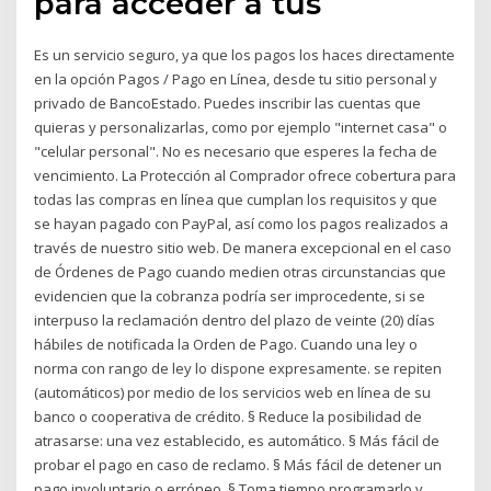
para acceder a tus
Es un servicio seguro, ya que los pagos los haces directamente
en la opción Pagos / Pago en Línea, desde tu sitio personal y
privado de BancoEstado. Puedes inscribir las cuentas que
quieras y personalizarlas, como por ejemplo "internet casa" o
"celular personal". No es necesario que esperes la fecha de
vencimiento. La Protección al Comprador ofrece cobertura para
todas las compras en línea que cumplan los requisitos y que
se hayan pagado con PayPal, así como los pagos realizados a
través de nuestro sitio web. De manera excepcional en el caso
de Órdenes de Pago cuando medien otras circunstancias que
evidencien que la cobranza podría ser improcedente, si se
interpuso la reclamación dentro del plazo de veinte (20) días
hábiles de notificada la Orden de Pago. Cuando una ley o
norma con rango de ley lo dispone expresamente. se repiten
(automáticos) por medio de los servicios web en línea de su
banco o cooperativa de crédito. § Reduce la posibilidad de
atrasarse: una vez establecido, es automático. § Más fácil de
probar el pago en caso de reclamo. § Más fácil de detener un
pago involuntario o erróneo. § Toma tiempo programarlo y