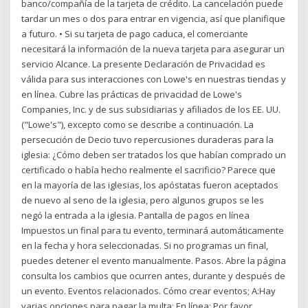
banco/compañía de la tarjeta de crédito. La cancelación puede
tardar un mes o dos para entrar en vigencia, así que planifique
a futuro. • Si su tarjeta de pago caduca, el comerciante
necesitará la información de la nueva tarjeta para asegurar un
servicio Alcance. La presente Declaración de Privacidad es
válida para sus interacciones con Lowe's en nuestras tiendas y
en línea. Cubre las prácticas de privacidad de Lowe's
Companies, Inc. y de sus subsidiarias y afiliados de los EE. UU.
("Lowe's"), excepto como se describe a continuación. La
persecución de Decio tuvo repercusiones duraderas para la
iglesia: ¿Cómo deben ser tratados los que habían comprado un
certificado o había hecho realmente el sacrificio? Parece que
en la mayoría de las iglesias, los apóstatas fueron aceptados
de nuevo al seno de la iglesia, pero algunos grupos se les
negó la entrada a la iglesia. Pantalla de pagos en línea
Impuestos un final para tu evento, terminará automáticamente
en la fecha y hora seleccionadas. Si no programas un final,
puedes detener el evento manualmente. Pasos. Abre la página
consulta los cambios que ocurren antes, durante y después de
un evento. Eventos relacionados. Cómo crear eventos; A:Hay
varias opciones para pagar la multa: En línea: Por favor